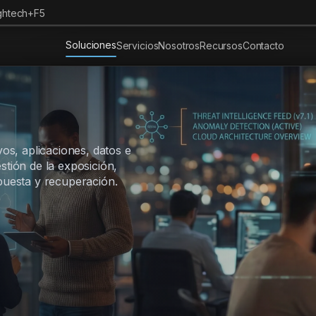
ghtech+F5
Soluciones
Servicios
Nosotros
Recursos
Contacto
vos, aplicaciones, datos e
stión de la exposición,
spuesta y recuperación.