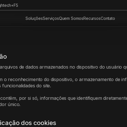
ghtech+F5
Soluções
Serviços
Quem Somos
Recursos
Contato
ção
arquivos de dados armazenados no dispositivo do usuário q
m o reconhecimento do dispositivo, o armazenamento de inf
 funcionalidades do site.
contêm, por si só, informações que identifiquem diretamen
dor único.
ficação dos cookies