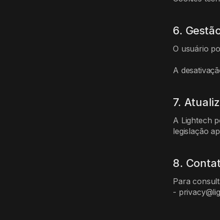
6. Gestã
O usuário po
A desativaçã
7. Atuali
A Lightech p
legislação ap
8. Conta
Para consulta
- privacy@li